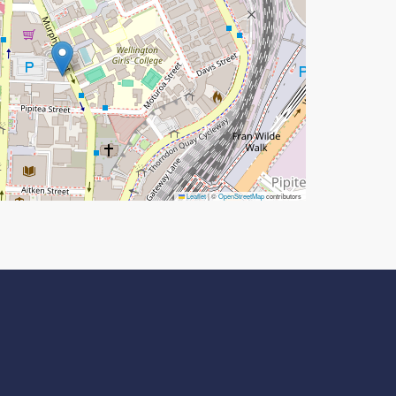
Leaflet
|
©
OpenStreetMap
contributors