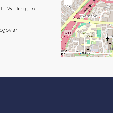
−
t - Wellington
.gov.ar