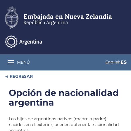
Pasar
al
contenido
Embajada en Nueva Zelandia
principal
República Argentina
English
ES
MENÚ
Toggle navigation
REGRESAR
Opción de nacionalidad
argentina
Los hijos de argentinos nativos (madre o padre)
nacidos en el exterior, pueden obtener la nacionalidad
argentina.