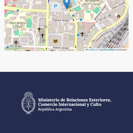
Leaflet
|
©
OpenStreetMap
contributors