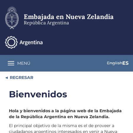
Pasar
al
contenido
Embajada en Nueva Zelandia
principal
República Argentina
English
ES
MENÚ
Toggle navigation
REGRESAR
Bienvenidos
Hola y bienvenidos a la página web de la Embajada
de la República Argentina en Nueva Zelandia.
El principal objetivo de la misma es el de proveer a
ciudadanos argentinos interesados en venir a Nueva