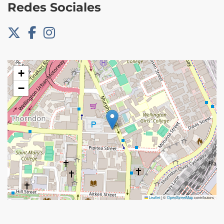
Redes Sociales
+
−
Leaflet
|
©
OpenStreetMap
contributors