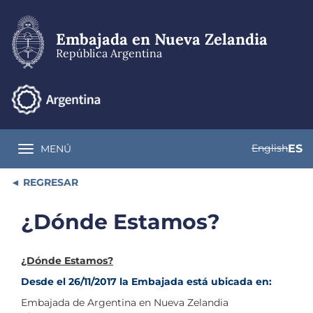
Pasar
al
contenido
Embajada en Nueva Zelandia
principal
República Argentina
English
ES
MENÚ
Toggle navigation
REGRESAR
¿Dónde Estamos?
¿Dónde Estamos?
Desde el 26/11/2017 la Embajada está ubicada en:
Embajada de Argentina en Nueva Zelandia