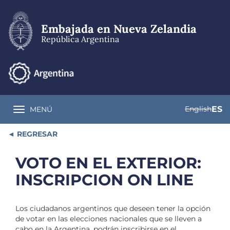
Pasar
al
contenido
Embajada en Nueva Zelandia
principal
República Argentina
English
ES
MENÚ
Toggle navigation
REGRESAR
VOTO EN EL EXTERIOR:
INSCRIPCION ON LINE
Los ciudadanos argentinos que deseen tener la opción
de votar en las elecciones nacionales que se lleven a
cabo en la Argentina, podrán inscribirse en el