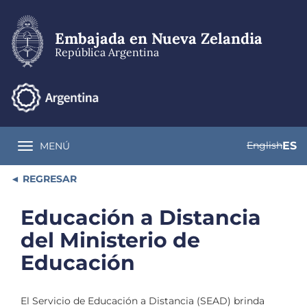
Pasar
al
contenido
Embajada en Nueva Zelandia
principal
República Argentina
English
ES
MENÚ
Toggle navigation
REGRESAR
Educación a Distancia
del Ministerio de
Educación
El Servicio de Educación a Distancia (SEAD) brinda