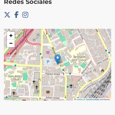
Redes Sociales
+
−
Leaflet
|
©
OpenStreetMap
contributors