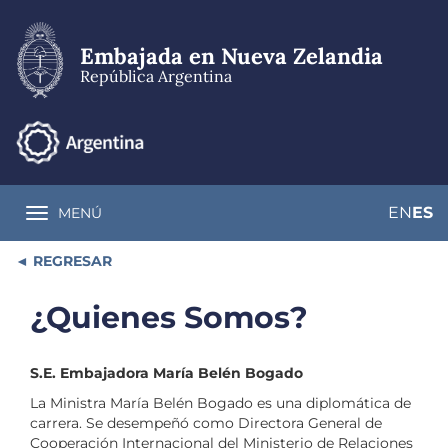
Pasar
al
contenido
Embajada en Nueva Zelandia
principal
República Argentina
EN
ES
MENÚ
Toggle navigation
REGRESAR
¿Quienes Somos?
S.E. Embajadora María Belén Bogado
La Ministra María Belén Bogado es una diplomática de
carrera. Se desempeñó como Directora General de
Cooperación Internacional del Ministerio de Relaciones