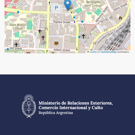
Leaflet
|
©
OpenStreetMap
contributors