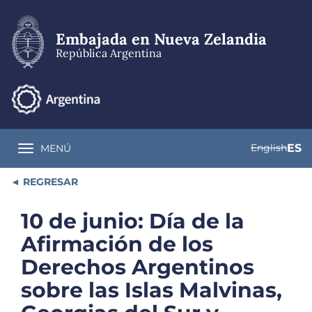
Pasar
al
contenido
Embajada en Nueva Zelandia
principal
República Argentina
English
ES
MENÚ
Toggle navigation
REGRESAR
10 de junio: Día de la
Afirmación de los
Derechos Argentinos
sobre las Islas Malvinas,